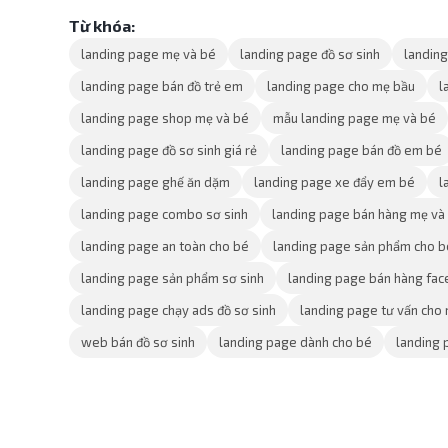
Từ khóa:
landing page mẹ và bé
landing page đồ sơ sinh
landin
landing page bán đồ trẻ em
landing page cho mẹ bầu
l
landing page shop mẹ và bé
mẫu landing page mẹ và bé
landing page đồ sơ sinh giá rẻ
landing page bán đồ em bé
landing page ghế ăn dặm
landing page xe đẩy em bé
l
landing page combo sơ sinh
landing page bán hàng mẹ và
landing page an toàn cho bé
landing page sản phẩm cho b
landing page sản phẩm sơ sinh
landing page bán hàng fa
landing page chạy ads đồ sơ sinh
landing page tư vấn cho
web bán đồ sơ sinh
landing page dành cho bé
landing 