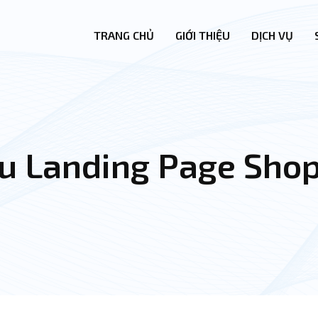
TRANG CHỦ
GIỚI THIỆU
DỊCH VỤ
u Landing Page Sho