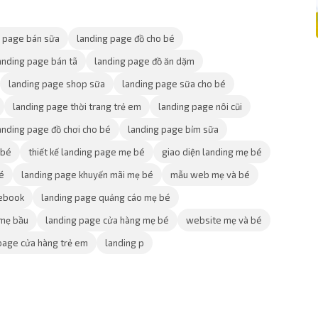
g page bán sữa
landing page đồ cho bé
anding page bán tã
landing page đồ ăn dặm
landing page shop sữa
landing page sữa cho bé
landing page thời trang trẻ em
landing page nôi cũi
anding page đồ chơi cho bé
landing page bỉm sữa
 bé
thiết kế landing page mẹ bé
giao diện landing mẹ bé
é
landing page khuyến mãi mẹ bé
mẫu web mẹ và bé
cebook
landing page quảng cáo mẹ bé
 mẹ bầu
landing page cửa hàng mẹ bé
website mẹ và bé
page cửa hàng trẻ em
landing p