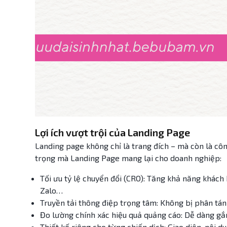
Lợi ích vượt trội của Landing Page
Landing page không chỉ là trang đích – mà còn là côn
trọng mà Landing Page mang lại cho doanh nghiệp:
Tối ưu tỷ lệ chuyển đổi (CRO): Tăng khả năng khách
Zalo…
Truyền tải thông điệp trọng tâm: Không bị phân tán
Đo lường chính xác hiệu quả quảng cáo: Dễ dàng gắn
Thiết kế riêng cho từng chiến dịch: Giao diện, nội 