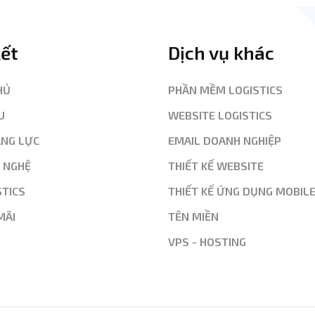
kết
Dịch vụ khác
HỦ
PHẦN MỀM LOGISTICS
U
WEBSITE LOGISTICS
ĂNG LỰC
EMAIL DOANH NGHIỆP
G NGHỆ
THIẾT KẾ WEBSITE
STICS
THIẾT KẾ ỨNG DỤNG MOBIL
MÃI
TÊN MIỀN
VPS - HOSTING