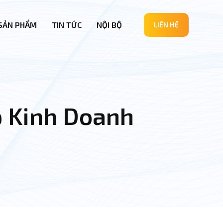
SẢN PHẨM
TIN TỨC
NỘI BỘ
LIÊN HỆ
p Kinh Doanh