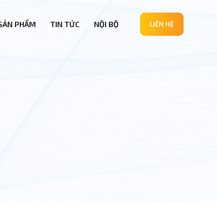
SẢN PHẨM
TIN TỨC
NỘI BỘ
LIÊN HỆ