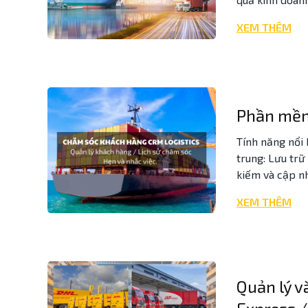
XEM THÊM
Phần mềm
Tính năng nổi 
trung: Lưu trữ
kiếm và cập nh
XEM THÊM
Quản lý v