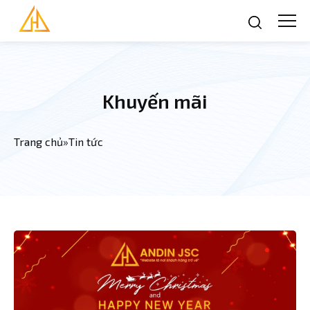
Nhảy đến nội dung
Khuyến mãi
Trang chủ
»
Tin tức
Bạn đang ở đây