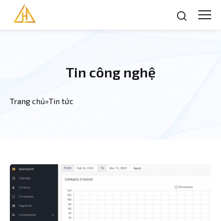
Nhảy đến nội dung
Tin công nghệ
Trang chủ
»
Tin tức
Bạn đang ở đây