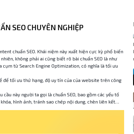
HUẨN SEO CHUYÊN NGHIỆP
ntent chuẩn SEO. Khái niệm này xuất hiện cực kỳ phổ biến
y nhiên, không phải ai cũng biết rõ bài chuẩn SEO là như
của cụm từ Search Engine Optimization, có nghĩa là tối ưu
 để tối ưu thứ hạng, độ uy tín của của website trên công
êu cầu này người ta gọi là chuẩn SEO, bao gồm các yếu tố
ừ khóa, hình ảnh, tránh sao chép nội dung, chèn liên kết…