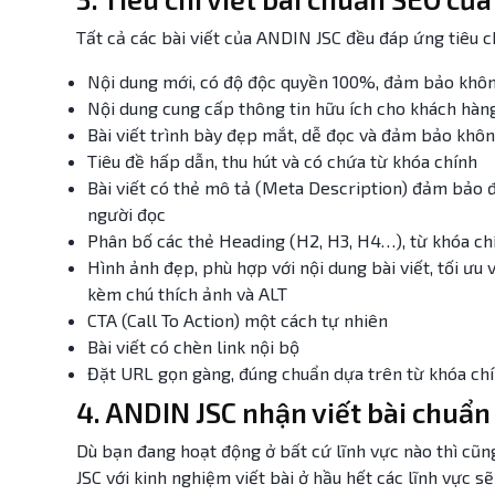
Tất cả các bài viết của ANDIN JSC đều đáp ứng tiêu c
Nội dung mới, có độ độc quyền 100%, đảm bảo khôn
Nội dung cung cấp thông tin hữu ích cho khách hàn
Bài viết trình bày đẹp mắt, dễ đọc và đảm bảo khôn
Tiêu đề hấp dẫn, thu hút và có chứa từ khóa chính
Bài viết có thẻ mô tả (Meta Description) đảm bảo đ
người đọc
Phân bố các thẻ Heading (H2, H3, H4…), từ khóa ch
Hình ảnh đẹp, phù hợp với nội dung bài viết, tối ưu
kèm chú thích ảnh và ALT
CTA (Call To Action) một cách tự nhiên
Bài viết có chèn link nội bộ
Đặt URL gọn gàng, đúng chuẩn dựa trên từ khóa ch
4. ANDIN JSC nhận viết bài chuẩn
Dù bạn đang hoạt động ở bất cứ lĩnh vực nào thì cũ
JSC với kinh nghiệm viết bài ở hầu hết các lĩnh vực s