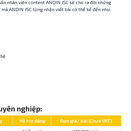
chắn nhân viên content ANDIN JSC sẽ cho ra đời những
u mà ANDIN JSC từng nhận viết bài có thể kể đến như:
ghệ
huyên nghiệp:
g
Hỗ trợ đăng
Đơn giá/ bài (Chưa VAT)