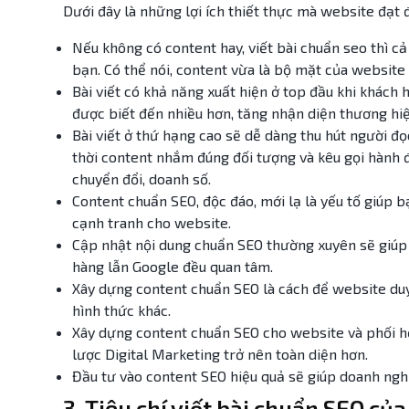
Dưới đây là những lợi ích thiết thực mà website đạt
Nếu không có content hay, viết bài chuẩn seo thì c
bạn. Có thể nói, content vừa là bộ mặt của website 
Bài viết có khả năng xuất hiện ở top đầu khi khách
được biết đến nhiều hơn, tăng nhận diện thương hiệ
Bài viết ở thứ hạng cao sẽ dễ dàng thu hút người đọ
thời content nhắm đúng đối tượng và kêu gọi hành 
chuyển đổi, doanh số.
Content chuẩn SEO, độc đáo, mới lạ là yếu tố giúp bạ
cạnh tranh cho website.
Cập nhật nội dung chuẩn SEO thường xuyên sẽ giúp
hàng lẫn Google đều quan tâm.
Xây dựng content chuẩn SEO là cách để website duy t
hình thức khác.
Xây dựng content chuẩn SEO cho website và phối hợp
lược Digital Marketing trở nên toàn diện hơn.
Đầu tư vào content SEO hiệu quả sẽ giúp doanh nghiệ
3. Tiêu chí viết bài chuẩn SEO củ