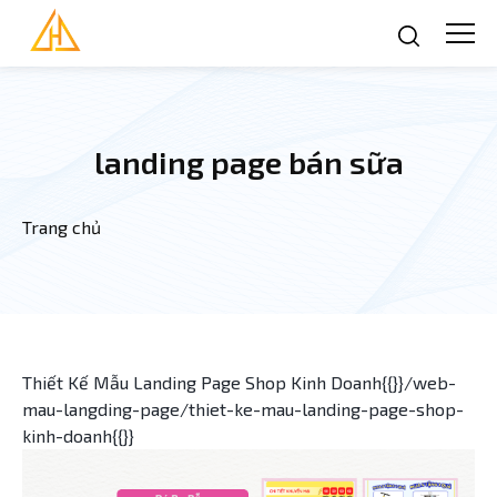
Nhảy đến nội dung
landing page bán sữa
Trang chủ
Bạn đang ở đây
Thiết Kế Mẫu Landing Page Shop Kinh Doanh{{}}/web-
mau-langding-page/thiet-ke-mau-landing-page-shop-
kinh-doanh{{}}