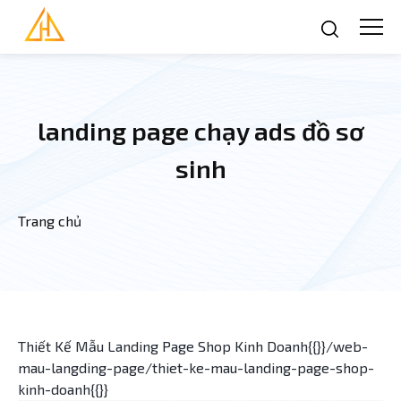
Nhảy đến nội dung
landing page chạy ads đồ sơ
sinh
Trang chủ
Bạn đang ở đây
Thiết Kế Mẫu Landing Page Shop Kinh Doanh{{}}/web-
mau-langding-page/thiet-ke-mau-landing-page-shop-
kinh-doanh{{}}