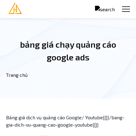
Nhảy đến nội dung
bảng giá chạy quảng cáo
google ads
Trang chủ
Bạn đang ở đây
Bảng giá dịch vụ quảng cáo Google/ Youtube{{}}/bang-
gia-dich-vu-quang-cao-google-youtube{{}}