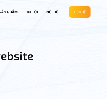
SẢN PHẨM
TIN TỨC
NỘI BỘ
LIÊN HỆ
website