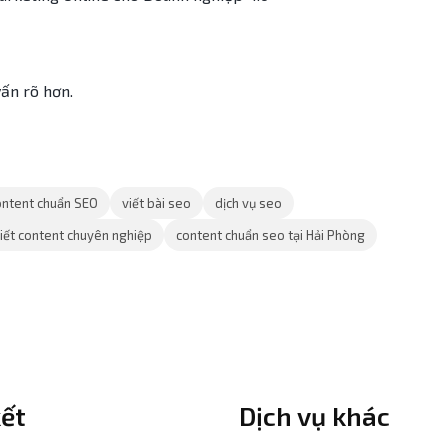
vấn rõ hơn.
ontent chuẩn SEO
viết bài seo
dịch vụ seo
viết content chuyên nghiệp
content chuẩn seo tại Hải Phòng
kết
Dịch vụ khác