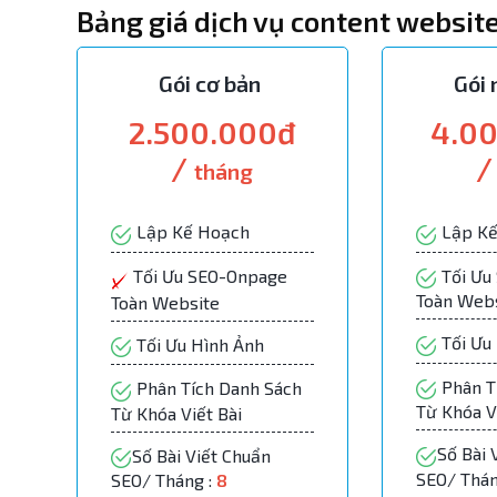
Bảng giá dịch vụ content websit
Gói cơ bản
Gói 
2.500.000đ
4.0
/
tháng
Lập Kế Hoạch
Lập Kế
Tối Ưu SEO-Onpage
Tối Ưu
Toàn Web
Toàn Website
Tối Ưu
Tối Ưu Hình Ảnh
Phân T
Phân Tích Danh Sách
Từ Khóa V
Từ Khóa Viết Bài
Số Bài 
Số Bài Viết Chuẩn
SEO/ Thán
SEO/ Tháng :
8