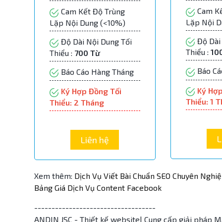
Cam Kế
Cam Kết Độ Trùng
Lặp Nội 
Lặp Nội Dung (<10%)
Độ Dài 
Độ Dài Nội Dung Tối
Thiểu :
10
Thiểu :
700 Từ
Báo Cá
Báo Cáo Hàng Tháng
Ký Hợp
Ký Hợp Đồng Tối
Thiểu: 1 
Thiểu: 2 Tháng
L
Liên hệ
Xem thêm:
Dịch Vụ Viết Bài Chuẩn SEO Chuyên Nghi
Bảng Giá Dịch Vụ Content Facebook
-----------------------------------
ANDIN JSC - Thiết kế website| Cung cấp giải pháp M