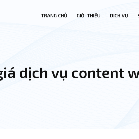
TRANG CHỦ
GIỚI THIỆU
DỊCH VỤ
iá dịch vụ content 