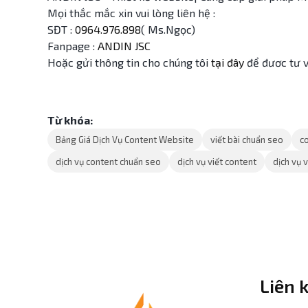
Mọi thắc mắc xin vui lòng liên hệ :
SĐT :
0964.976.898
( Ms.Ngọc)
Fanpage :
ANDIN JSC
Hoặc gửi thông tin cho chúng tôi
tại đây
để đươc tư 
Từ khóa:
Bảng Giá Dịch Vụ Content Website
viết bài chuẩn seo
c
dịch vụ content chuẩn seo
dịch vụ viết content
dịch vụ 
Liên 