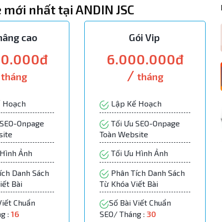
e mới nhất tại ANDIN JSC
nâng cao
Gói Vip
00.000đ
6.000.000đ
/
/
tháng
tháng
 Hoạch
Lập Kế Hoạch
 SEO-Onpage
Tối Ưu SEO-Onpage
site
Toàn Website
 Hình Ảnh
Tối Ưu Hình Ảnh
ích Danh Sách
Phân Tích Danh Sách
iết Bài
Từ Khóa Viết Bài
Viết Chuẩn
Số Bài Viết Chuẩn
g :
16
SEO/ Tháng :
30