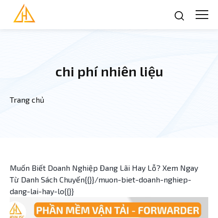
Nhảy đến nội dung
chi phí nhiên liệu
Trang chủ
Bạn đang ở đây
Muốn Biết Doanh Nghiệp Đang Lãi Hay Lỗ? Xem Ngay
Từ Danh Sách Chuyến{{}}/muon-biet-doanh-nghiep-
dang-lai-hay-lo{{}}