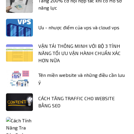
Tăng 200% cơ hội hợp tác khi có Hồ sơ
năng lực
Ưu - nhược điểm của vps và cloud vps
VẬN TẢI THÔNG MINH VỚI BỘ 3 TÍNH
NĂNG TỐI ƯU VẬN HÀNH CHUẨN XÁC
HƠN NỮA
Tên miền website và những điều cần lưu
ý
CÁCH TĂNG TRAFFIC CHO WEBSITE
BẰNG SEO