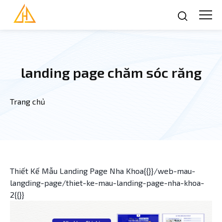
Nhảy đến nội dung
landing page chăm sóc răng
Trang chủ
Bạn đang ở đây
Thiết Kế Mẫu Landing Page Nha Khoa{{}}/web-mau-
langding-page/thiet-ke-mau-landing-page-nha-khoa-
2{{}}