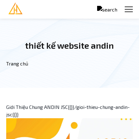
Nhảy đến nội dung
thiết kế website andin
Trang chủ
Bạn đang ở đây
Giới Thiệu Chung ANDIN JSC{{}}/gioi-thieu-chung-andin-
jsc{{}}