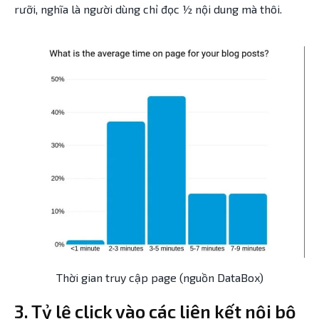
rưỡi, nghĩa là người dùng chỉ đọc ½ nội dung mà thôi.
Thời gian truy cập page (nguồn DataBox)
3. Tỷ lệ click vào các liên kết nội bộ