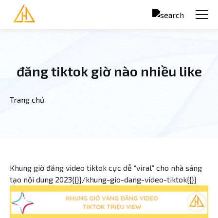
Nhảy đến nội dung
đăng tiktok giờ nào nhiều like
Trang chủ
Bạn đang ở đây
Khung giờ đăng video tiktok cực dễ “viral” cho nhà sáng
tạo nội dung 2023{{}}/khung-gio-dang-video-tiktok{{}}