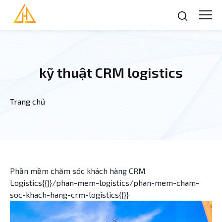
Nhảy đến nội dung
kỹ thuật CRM logistics
Trang chủ
Bạn đang ở đây
Phần mềm chăm sóc khách hàng CRM
Logistics{{}}/phan-mem-logistics/phan-mem-cham-
soc-khach-hang-crm-logistics{{}}