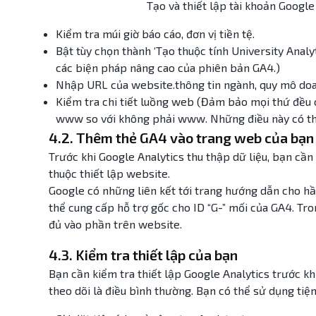
Tạo và thiết lập tài khoản Google
Kiểm tra múi giờ báo cáo, đơn vị tiền tệ.
Bật tùy chọn thành ‘Tạo thuộc tính University Analy
các biện pháp nâng cao của phiên bản GA4.)
Nhập URL của website.thông tin ngành, quy mô doa
Kiểm tra chi tiết luồng web (Đảm bảo mọi thứ đều
www so với không phải www. Những điều này có thể g
4.2. Thêm thẻ GA4 vào trang web của bạn
Trước khi Google Analytics thu thập dữ liệu, bạn cần
thuộc thiết lập website.
Google có những liên kết tới trang hướng dẫn cho h
thể cung cấp hỗ trợ gốc cho ID “G-” mối của GA4. Tr
đủ vào phần trên website.
4.3. Kiểm tra thiết lập của bạn
Bạn cần kiểm tra thiết lập Google Analytics trước khi
theo dõi là điều bình thường. Bạn có thể sử dụng tiệ