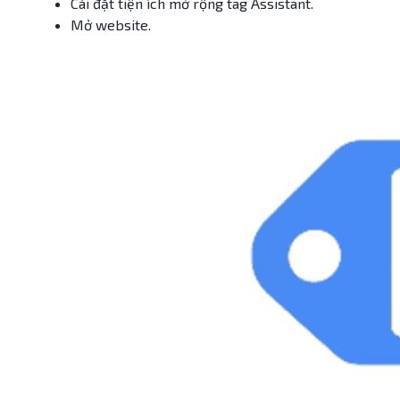
Cài đặt tiện ích mở rộng tag Assistant.
Mở website.