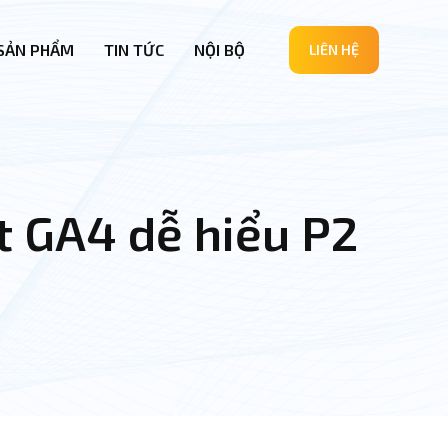
SẢN PHẨM
TIN TỨC
NỘI BỘ
LIÊN HỆ
ặt GA4 dễ hiểu P2