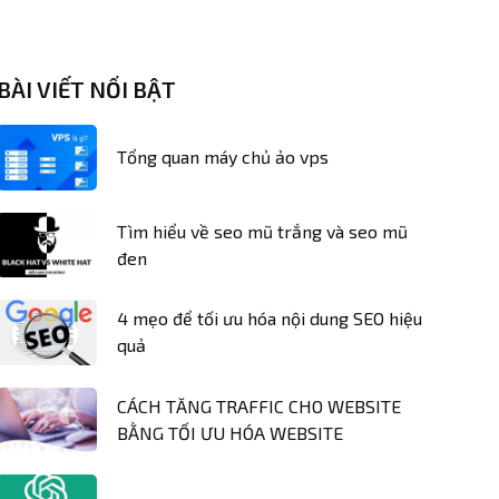
BÀI VIẾT NỔI BẬT
Tổng quan máy chủ ảo vps
Tìm hiểu về seo mũ trắng và seo mũ
đen
4 mẹo để tối ưu hóa nội dung SEO hiệu
quả
CÁCH TĂNG TRAFFIC CHO WEBSITE
BẰNG TỐI ƯU HÓA WEBSITE