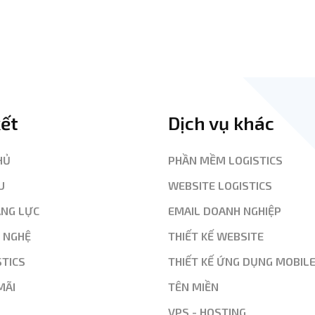
kết
Dịch vụ khác
HỦ
PHẦN MỀM LOGISTICS
U
WEBSITE LOGISTICS
ĂNG LỰC
EMAIL DOANH NGHIỆP
G NGHỆ
THIẾT KẾ WEBSITE
STICS
THIẾT KẾ ỨNG DỤNG MOBIL
MÃI
TÊN MIỀN
VPS - HOSTING