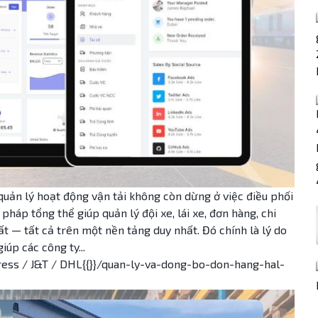
c quản lý hoạt động vận tải không còn dừng ở việc điều phối
pháp tổng thể giúp quản lý đội xe, lái xe, đơn hàng, chi
uất — tất cả trên một nền tảng duy nhất. Đó chính là lý do
iúp các công ty...
ress / J&T / DHL{{}}/quan-ly-va-dong-bo-don-hang-hal-