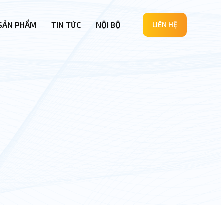
SẢN PHẨM
TIN TỨC
NỘI BỘ
LIÊN HỆ