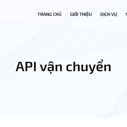
TRANG CHỦ
GIỚI THIỆU
DỊCH VỤ
API vận chuyển