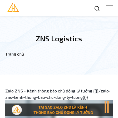
Nhảy đến nội dung
ZNS Logistics
Trang chủ
Bạn đang ở đây
Zalo ZNS - Kênh thông báo chủ động lý tưởng {{}}/zalo-
zns-kenh-thong-bao-chu-dong-ly-tuong{{}}