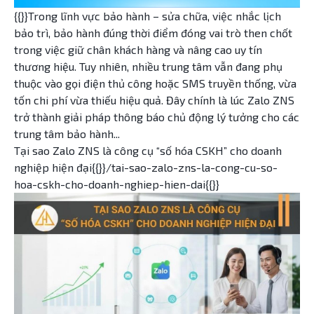
{{}}Trong lĩnh vực bảo hành – sửa chữa, việc nhắc lịch
bảo trì, bảo hành đúng thời điểm đóng vai trò then chốt
trong việc giữ chân khách hàng và nâng cao uy tín
thương hiệu. Tuy nhiên, nhiều trung tâm vẫn đang phụ
thuộc vào gọi điện thủ công hoặc SMS truyền thống, vừa
tốn chi phí vừa thiếu hiệu quả. Đây chính là lúc Zalo ZNS
trở thành giải pháp thông báo chủ động lý tưởng cho các
trung tâm bảo hành...
Tại sao Zalo ZNS là công cụ “số hóa CSKH” cho doanh
nghiệp hiện đại{{}}/tai-sao-zalo-zns-la-cong-cu-so-
hoa-cskh-cho-doanh-nghiep-hien-dai{{}}