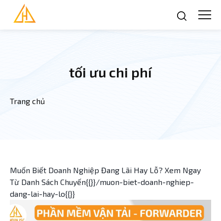
Nhảy đến nội dung
tối ưu chi phí
Trang chủ
Bạn đang ở đây
Muốn Biết Doanh Nghiệp Đang Lãi Hay Lỗ? Xem Ngay
Từ Danh Sách Chuyến{{}}/muon-biet-doanh-nghiep-
dang-lai-hay-lo{{}}