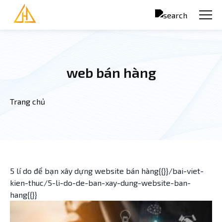
Nhảy đến nội dung
web bán hàng
Trang chủ
Bạn đang ở đây
5 lí do để bạn xây dựng website bán hàng{{}}/bai-viet-
kien-thuc/5-li-do-de-ban-xay-dung-website-ban-
hang{{}}