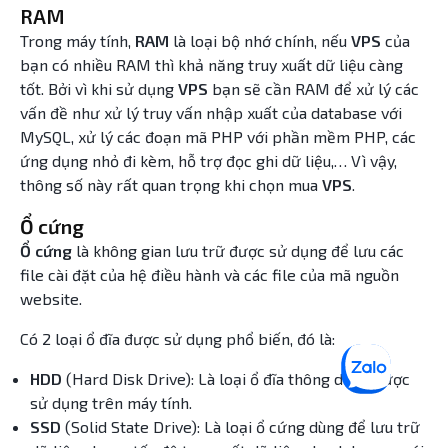
RAM
Trong máy tính,
RAM
là loại bộ nhớ chính, nếu
VPS
của
bạn có nhiều RAM thì khả năng truy xuất dữ liệu càng
tốt. Bởi vì khi sử dụng
VPS
bạn sẽ cần RAM để xử lý các
vấn đề như xử lý truy vấn nhập xuất của database với
MySQL, xử lý các đoạn mã PHP với phần mềm PHP, các
ứng dụng nhỏ đi kèm, hỗ trợ đọc ghi dữ liệu,… Vì vậy,
thông số này rất quan trọng khi chọn mua
VPS
.
Ổ cứng
Ổ cứng
là không gian lưu trữ được sử dụng để lưu các
file cài đặt của hệ điều hành và các file của mã nguồn
website.
Có 2 loại ổ đĩa được sử dụng phổ biến, đó là:
HDD
(Hard Disk Drive): Là loại ổ đĩa thông dụng được
sử dụng trên máy tính.
SSD
(Solid State Drive): Là loại ổ cứng dùng để lưu trữ