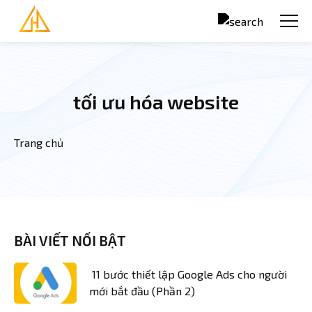
Nhảy đến nội dung
tối ưu hóa website
Trang chủ
Bạn đang ở đây
BÀI VIẾT NỔI BẬT
11 bước thiết lập Google Ads cho người
mới bắt đầu (Phần 2)