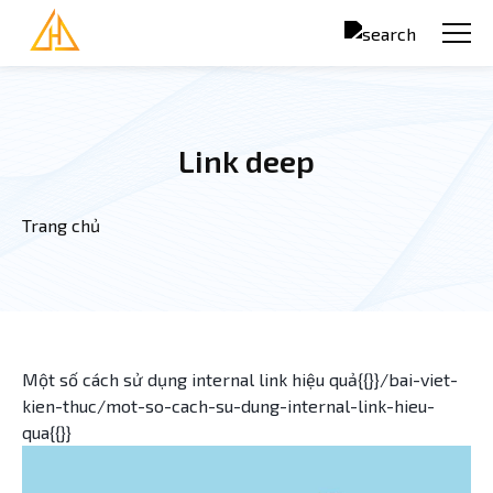
Nhảy đến nội dung
Link deep
Trang chủ
Bạn đang ở đây
Một số cách sử dụng internal link hiệu quả{{}}/bai-viet-
kien-thuc/mot-so-cach-su-dung-internal-link-hieu-
qua{{}}