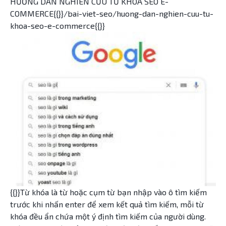
HƯỚNG DẪN NGHIÊN CỨU TỪ KHÓA SEO E-
COMMERCE{{}}/bai-viet-seo/huong-dan-nghien-cuu-tu-
khoa-seo-e-commerce{{}}
{{}}Từ khóa là từ hoặc cụm từ bạn nhập vào ô tìm kiếm
trước khi nhấn enter để xem kết quả tìm kiếm, mỗi từ
khóa đều ẩn chứa một ý định tìm kiếm của người dùng.