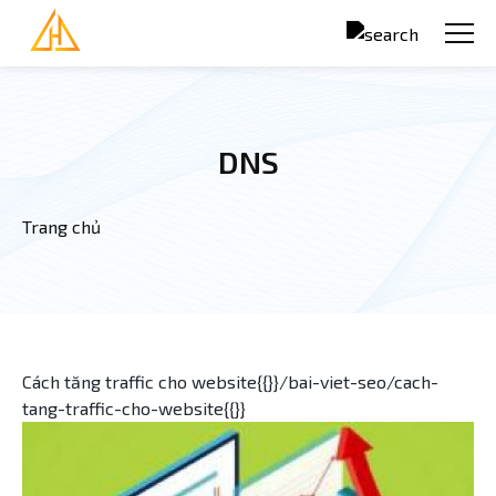
Nhảy đến nội dung
DNS
Trang chủ
Bạn đang ở đây
Cách tăng traffic cho website{{}}/bai-viet-seo/cach-
tang-traffic-cho-website{{}}