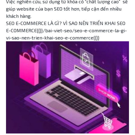
Việc nghiên cứu, sử dụng từ khóa có “chất lượng cao” sẽ
giúp website của bạn SEO tốt hơn, tiếp cận đến nhiều
khách hàng.
SEO E-COMMERCE LÀ GÌ? VÌ SAO NÊN TRIỂN KHAI SEO
E-COMMERCE{{}}/bai-viet-seo/seo-e-commerce-la-gi-
vi-sao-nen-trien-khai-seo-e-commerce{{}}