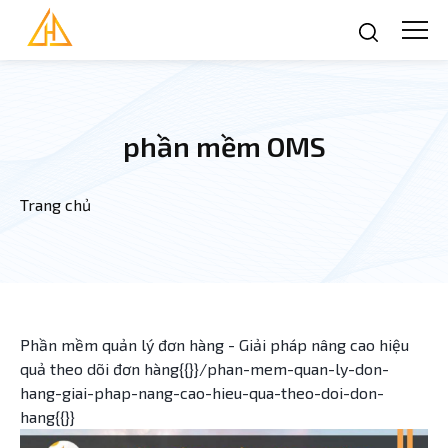
Nhảy đến nội dung
phần mềm OMS
Trang chủ
Bạn đang ở đây
Phần mềm quản lý đơn hàng - Giải pháp nâng cao hiệu
quả theo dõi đơn hàng{{}}/phan-mem-quan-ly-don-
hang-giai-phap-nang-cao-hieu-qua-theo-doi-don-
hang{{}}