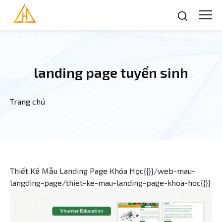
Nhảy đến nội dung
landing page tuyển sinh
Trang chủ
Bạn đang ở đây
Thiết Kế Mẫu Landing Page Khóa Học{{}}/web-mau-
langding-page/thiet-ke-mau-landing-page-khoa-hoc{{}}