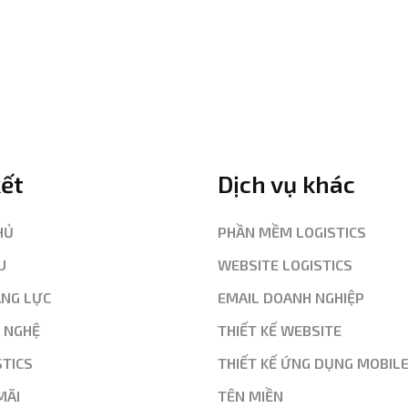
kết
Dịch vụ khác
HỦ
PHẦN MỀM LOGISTICS
U
WEBSITE LOGISTICS
ĂNG LỰC
EMAIL DOANH NGHIỆP
G NGHỆ
THIẾT KẾ WEBSITE
STICS
THIẾT KẾ ỨNG DỤNG MOBIL
MÃI
TÊN MIỀN