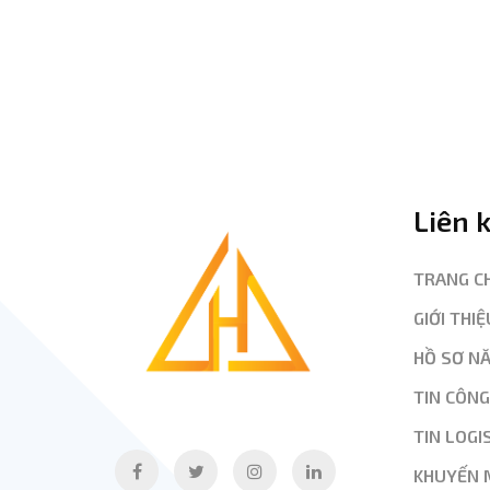
Liên 
TRANG C
GIỚI THIỆ
HỒ SƠ N
TIN CÔN
TIN LOGI
KHUYẾN 