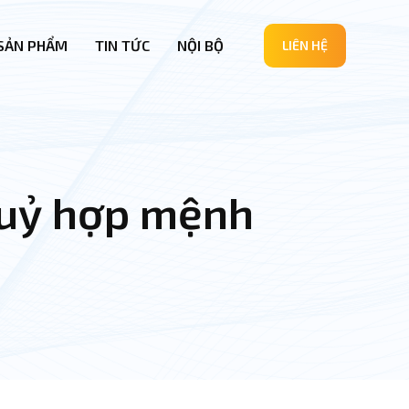
SẢN PHẨM
TIN TỨC
NỘI BỘ
LIÊN HỆ
huỷ hợp mệnh