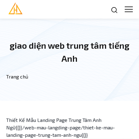
Nhảy đến nội dung
giao diện web trung tâm tiếng
Anh
Trang chủ
Bạn đang ở đây
Thiết Kế Mẫu Landing Page Trung Tâm Anh
Ngữ{{}}/web-mau-langding-page/thiet-ke-mau-
landing-page-trung-tam-anh-ngu{{}}