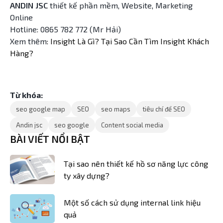
ANDIN JSC
thiết kế phần mềm, Website, Marketing
Online
Hotline: 0865 782 772 (Mr Hải)
Xem thêm
: Insight Là Gì? Tại Sao Cần Tìm Insight Khách
Hàng?
Từ khóa:
seo google map
SEO
seo maps
tiêu chí để SEO
Andin jsc
seo google
Content social media
BÀI VIẾT NỔI BẬT
Tại sao nên thiết kế hồ sơ năng lực công
ty xây dựng?
Một số cách sử dụng internal link hiệu
quả