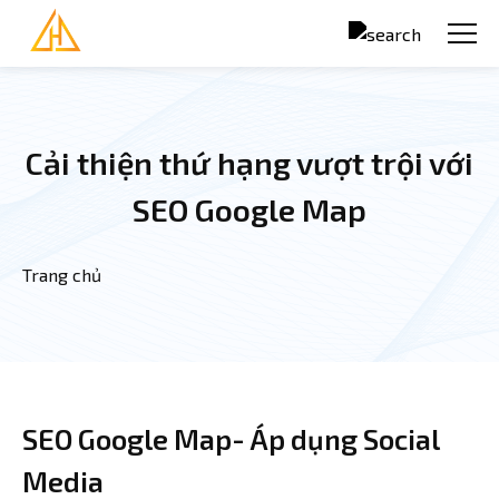
Nhảy đến nội dung
Cải thiện thứ hạng vượt trội với
SEO Google Map
Trang chủ
Bạn đang ở đây
SEO Google Map- Áp dụng Social
Media