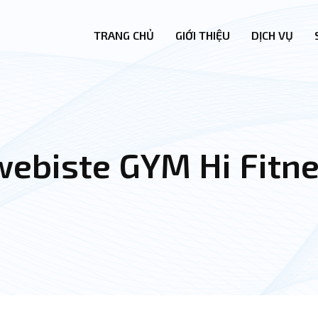
TRANG CHỦ
GIỚI THIỆU
DỊCH VỤ
webiste GYM Hi Fitn