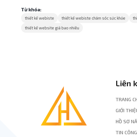
Từ khóa:
thiết kế webiste
thiết kế webiste chăm sóc sức khỏe
th
thiết kế website giá bao nhiêu
Liên 
TRANG C
GIỚI THIỆ
HỒ SƠ N
TIN CÔN