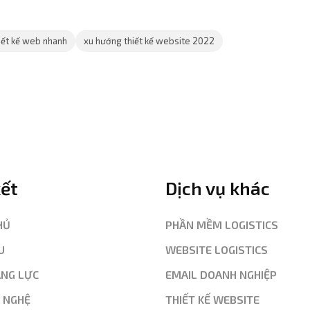
iết kế web nhanh
xu hướng thiết kế website 2022
kết
Dịch vụ khác
HỦ
PHẦN MỀM LOGISTICS
U
WEBSITE LOGISTICS
ĂNG LỰC
EMAIL DOANH NGHIỆP
G NGHỆ
THIẾT KẾ WEBSITE