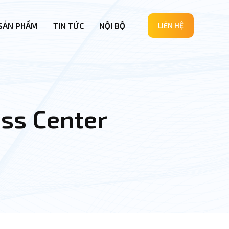
SẢN PHẨM
TIN TỨC
NỘI BỘ
LIÊN HỆ
ess Center