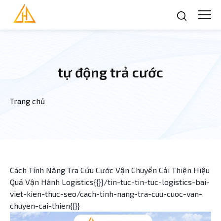
Nhảy đến nội dung
tự động trả cước
Trang chủ
Bạn đang ở đây
Cách Tính Năng Tra Cứu Cước Vận Chuyển Cải Thiện Hiệu
Quả Vận Hành Logistics{{}}/tin-tuc-tin-tuc-logistics-bai-
viet-kien-thuc-seo/cach-tinh-nang-tra-cuu-cuoc-van-
chuyen-cai-thien{{}}