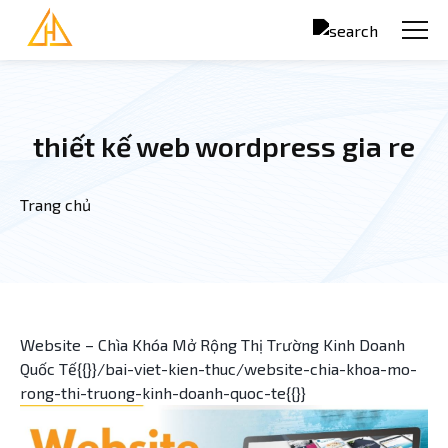
Nhảy đến nội dung
thiết kế web wordpress gia re
Trang chủ
Bạn đang ở đây
Website – Chìa Khóa Mở Rộng Thị Trường Kinh Doanh
Quốc Tế{{}}/bai-viet-kien-thuc/website-chia-khoa-mo-
rong-thi-truong-kinh-doanh-quoc-te{{}}