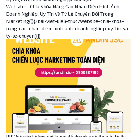
Website – Chìa Khóa Nâng Cao Nhận Diện Hình Ảnh
Doanh Nghiệp, Uy Tín Và Tỷ Lệ Chuyển Đổi Trong
Marketing{{}}/bai-viet-kien-thuc/website-chia-khoa-
nang-cao-nhan-dien-hinh-anh-doanh-nghiep-uy-tin-va-
ty-le-chuyen{{}}
{{}}Website không chỉ là nơi để doanh nghiệp giới thiệu