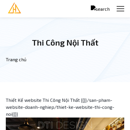
Nhảy đến nội dung
Thi Công Nội Thất
Trang chủ
Bạn đang ở đây
Thiết Kế website Thi Công Nội Thất {{}}/san-pham-
website-doanh-nghiep/thiet-ke-website-thi-cong-
noi{{}}