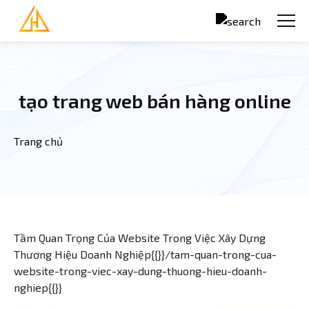
Nhảy đến nội dung
tạo trang web bán hàng online
Trang chủ
Bạn đang ở đây
Tầm Quan Trọng Của Website Trong Việc Xây Dựng
Thương Hiệu Doanh Nghiệp{{}}/tam-quan-trong-cua-
website-trong-viec-xay-dung-thuong-hieu-doanh-
nghiep{{}}