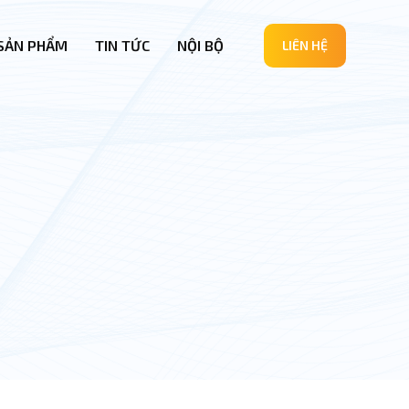
SẢN PHẨM
TIN TỨC
NỘI BỘ
LIÊN HỆ