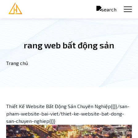
Nhảy đến nội dung
rang web bất động sản
Trang chủ
Bạn đang ở đây
Thiết Kế Website Bất Động Sản Chuyên Nghiệp{{}}/san-
pham-website-bai-viet/thiet-ke-website-bat-dong-
san-chuyen-nghiep{{}}