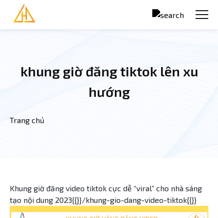
Nhảy đến nội dung
khung giờ đăng tiktok lên xu
hướng
Trang chủ
Bạn đang ở đây
Khung giờ đăng video tiktok cực dễ “viral” cho nhà sáng
tạo nội dung 2023{{}}/khung-gio-dang-video-tiktok{{}}