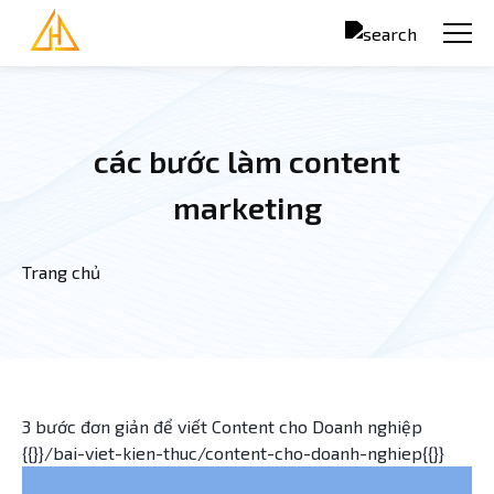
Nhảy đến nội dung
các bước làm content
marketing
Trang chủ
Bạn đang ở đây
3 bước đơn giản để viết Content cho Doanh nghiệp
{{}}/bai-viet-kien-thuc/content-cho-doanh-nghiep{{}}