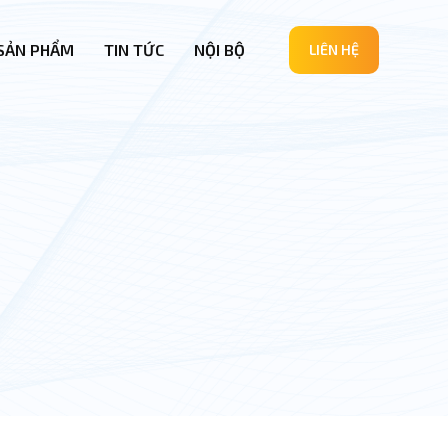
SẢN PHẨM
TIN TỨC
NỘI BỘ
LIÊN HỆ