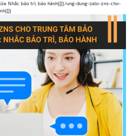
ữa: Nhắc bảo trì, bảo hành{{}}/ung-dung-zalo-zns-cho-
h{{}}