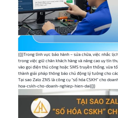
{{}}Trong lĩnh vực bảo hành – sửa chữa, việc nhắc lịc
trong việc giữ chân khách hàng và nâng cao uy tín th
vào gọi điện thủ công hoặc SMS truyền thống, vừa tốn
thành giải pháp thông báo chủ động lý tưởng cho các
Tại sao Zalo ZNS là công cụ “số hóa CSKH” cho doanh
hoa-cskh-cho-doanh-nghiep-hien-dai{{}}