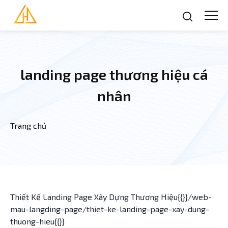
Nhảy đến nội dung
landing page thương hiệu cá
nhân
Trang chủ
Bạn đang ở đây
Thiết Kế Landing Page Xây Dựng Thương Hiệu{{}}/web-
mau-langding-page/thiet-ke-landing-page-xay-dung-
thuong-hieu{{}}