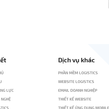
kết
Dịch vụ khác
HỦ
PHẦN MỀM LOGISTICS
U
WEBSITE LOGISTICS
ĂNG LỰC
EMAIL DOANH NGHIỆP
G NGHỆ
THIẾT KẾ WEBSITE
STICS
THIẾT KẾ ỨNG DỤNG MOBIL