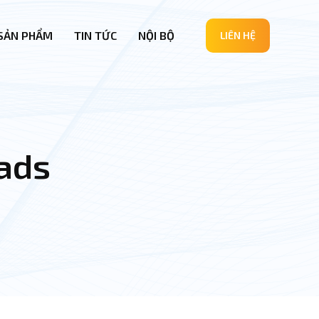
SẢN PHẨM
TIN TỨC
NỘI BỘ
LIÊN HỆ
 ads