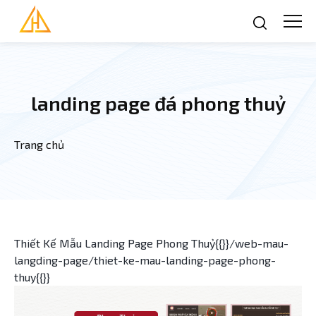
Nhảy đến nội dung
landing page đá phong thuỷ
Trang chủ
Bạn đang ở đây
Thiết Kế Mẫu Landing Page Phong Thuỷ{{}}/web-mau-
langding-page/thiet-ke-mau-landing-page-phong-
thuy{{}}