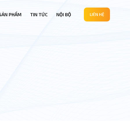
SẢN PHẨM
TIN TỨC
NỘI BỘ
LIÊN HỆ