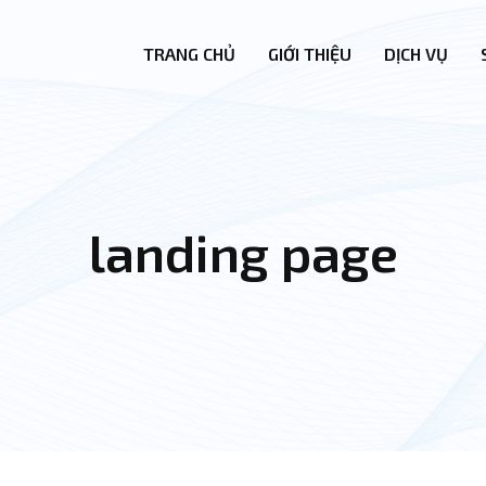
TRANG CHỦ
GIỚI THIỆU
DỊCH VỤ
landing page