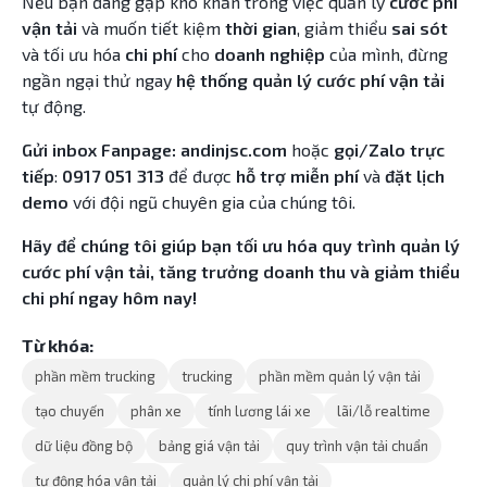
Nếu bạn đang gặp khó khăn trong việc quản lý
cước phí
vận tải
và muốn tiết kiệm
thời gian
, giảm thiểu
sai sót
và tối ưu hóa
chi phí
cho
doanh nghiệp
của mình, đừng
ngần ngại thử ngay
hệ thống quản lý cước phí vận tải
tự động.
Gửi inbox Fanpage: andinjsc.com
hoặc
gọi/Zalo trực
tiếp
:
0917 051 313
để được
hỗ trợ miễn phí
và
đặt lịch
demo
với đội ngũ chuyên gia của chúng tôi.
Hãy để chúng tôi giúp bạn tối ưu hóa quy trình quản lý
cước phí vận tải, tăng trưởng
doanh thu
và giảm thiểu
chi phí
ngay hôm nay!
Từ khóa:
phần mềm trucking
trucking
phần mềm quản lý vận tải
tạo chuyến
phân xe
tính lương lái xe
lãi/lỗ realtime
dữ liệu đồng bộ
bảng giá vận tải
quy trình vận tải chuẩn
tự động hóa vận tải
quản lý chi phí vận tải