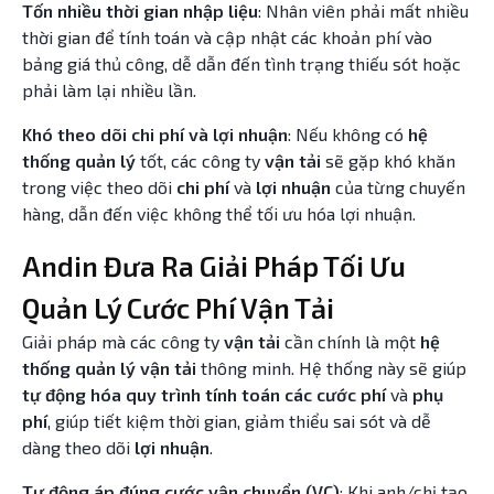
Tốn nhiều thời gian nhập liệu
: Nhân viên phải mất nhiều
thời gian để tính toán và cập nhật các khoản phí vào
bảng giá thủ công, dễ dẫn đến tình trạng thiếu sót hoặc
phải làm lại nhiều lần.
Khó theo dõi chi phí và lợi nhuận
: Nếu không có
hệ
thống quản lý
tốt, các công ty
vận tải
sẽ gặp khó khăn
trong việc theo dõi
chi phí
và
lợi nhuận
của từng chuyến
hàng, dẫn đến việc không thể tối ưu hóa lợi nhuận.
Andin Đưa Ra Giải Pháp Tối Ưu
Quản Lý Cước Phí Vận Tải
Giải pháp mà các công ty
vận tải
cần chính là một
hệ
thống quản lý vận tải
thông minh. Hệ thống này sẽ giúp
tự động hóa quy trình tính toán các cước phí
và
phụ
phí
, giúp tiết kiệm thời gian, giảm thiểu sai sót và dễ
dàng theo dõi
lợi nhuận
.
Tự động áp đúng cước vận chuyển (VC)
: Khi anh/chị tạo