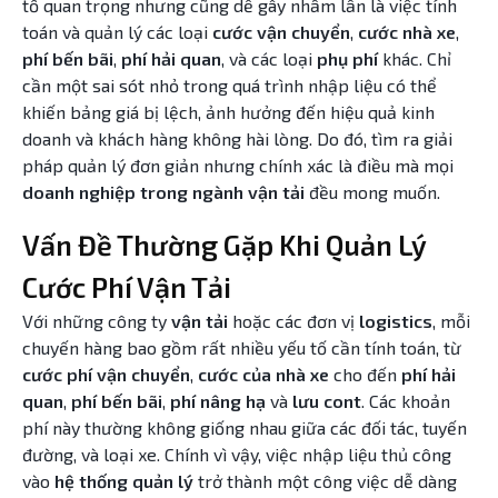
tố quan trọng nhưng cũng dễ gây nhầm lẫn là việc tính
toán và quản lý các loại
cước vận chuyển
,
cước nhà xe
,
phí bến bãi
,
phí hải quan
, và các loại
phụ phí
khác. Chỉ
cần một sai sót nhỏ trong quá trình nhập liệu có thể
khiến bảng giá bị lệch, ảnh hưởng đến hiệu quả kinh
doanh và khách hàng không hài lòng. Do đó, tìm ra giải
pháp quản lý đơn giản nhưng chính xác là điều mà mọi
doanh nghiệp trong ngành vận tải
đều mong muốn.
Vấn Đề Thường Gặp Khi Quản Lý
Cước Phí Vận Tải
Với những công ty
vận tải
hoặc các đơn vị
logistics
, mỗi
chuyến hàng bao gồm rất nhiều yếu tố cần tính toán, từ
cước phí vận chuyển
,
cước của nhà xe
cho đến
phí hải
quan
,
phí bến bãi
,
phí nâng hạ
và
lưu cont
. Các khoản
phí này thường không giống nhau giữa các đối tác, tuyến
đường, và loại xe. Chính vì vậy, việc nhập liệu thủ công
vào
hệ thống quản lý
trở thành một công việc dễ dàng