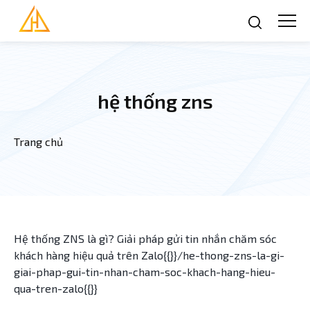
Nhảy đến nội dung
hệ thống zns
Trang chủ
Bạn đang ở đây
Hệ thống ZNS là gì? Giải pháp gửi tin nhắn chăm sóc
khách hàng hiệu quả trên Zalo{{}}/he-thong-zns-la-gi-
giai-phap-gui-tin-nhan-cham-soc-khach-hang-hieu-
qua-tren-zalo{{}}