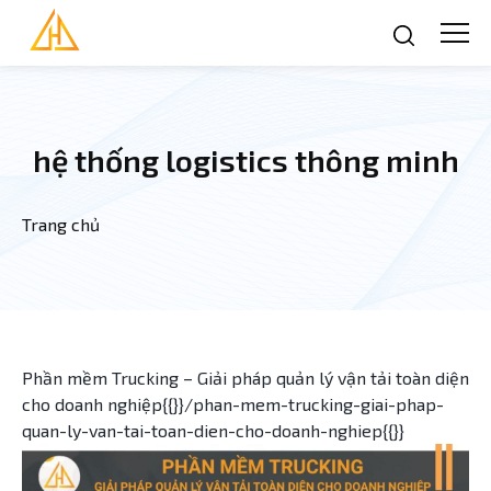
Nhảy đến nội dung
hệ thống logistics thông minh
Trang chủ
Bạn đang ở đây
Phần mềm Trucking – Giải pháp quản lý vận tải toàn diện
cho doanh nghiệp{{}}/phan-mem-trucking-giai-phap-
quan-ly-van-tai-toan-dien-cho-doanh-nghiep{{}}