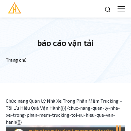
Nhảy đến nội dung
báo cáo vận tải
Trang chủ
Bạn đang ở đây
Chức năng Quản Lý Nhà Xe Trong Phần Mềm Trucking –
Tối Ưu Hiệu Quả Vận Hành{{}}/chuc-nang-quan-ly-nha-
xe-trong-phan-mem-trucking-toi-uu-hieu-qua-van-
hanh{{}}