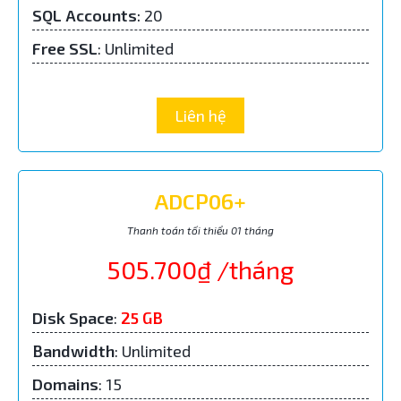
SQL Accounts
:
20
Free SSL
: Unlimited
Liên hệ
ADCP06+
Thanh toán tối thiểu 01 tháng
505.700₫ /tháng
Disk Space
:
25 GB
Bandwidth
: Unlimited
Domains
: 15