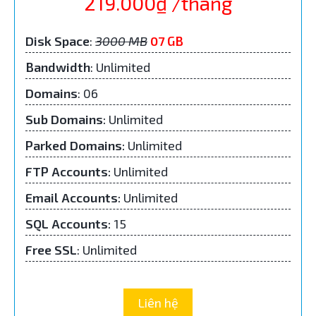
219.000₫ /tháng
Disk Space
:
3000 MB
07 GB
Bandwidth
: Unlimited
Domains
: 06
Sub Domains
:
Unlimited
Parked Domains
:
Unlimited
FTP Accounts
:
Unlimited
Email Accounts
:
Unlimited
SQL Accounts
:
15
Free SSL
: Unlimited
Liên hệ