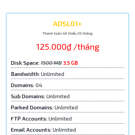
ADSL01+
Thanh toán tối thiểu 03 tháng
125.000₫ /tháng
Disk Space
:
1500 MB
3.5 GB
Bandwidth
: Unlimited
Domains
: 04
Sub Domains
:
Unlimited
Parked Domains
:
Unlimited
FTP Accounts
:
Unlimited
Email Accounts
:
Unlimited