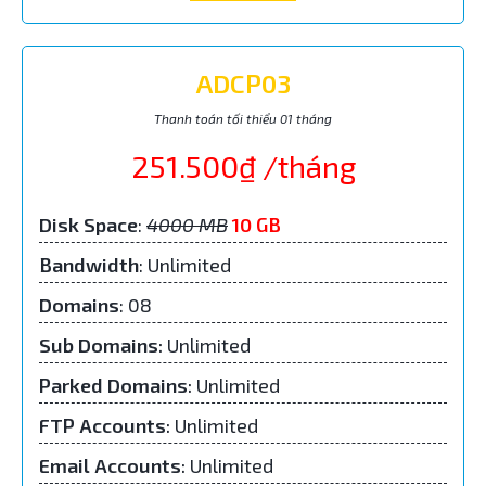
ADCP03
Thanh toán tối thiểu 01 tháng
251.500₫ /tháng
Disk Space
:
4000 MB
10 GB
Bandwidth
: Unlimited
Domains
: 08
Sub Domains
:
Unlimited
Parked Domains
:
Unlimited
FTP Accounts
:
Unlimited
Email Accounts
:
Unlimited