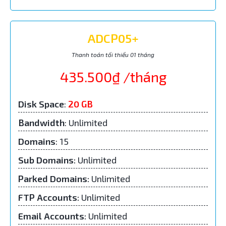
ADCP05+
Thanh toán tối thiểu 01 tháng
435.500₫ /tháng
Disk Space
:
20 GB
Bandwidth
: Unlimited
Domains
: 15
Sub Domains
:
Unlimited
Parked Domains
:
Unlimited
FTP Accounts
:
Unlimited
Email Accounts
:
Unlimited