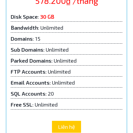
578.200₫ /tháng
Disk Space
:
30 GB
Bandwidth
: Unlimited
Domains
: 15
Sub Domains
:
Unlimited
Parked Domains
:
Unlimited
FTP Accounts
:
Unlimited
Email Accounts
:
Unlimited
SQL Accounts
:
20
Free SSL
: Unlimited
Liên hệ