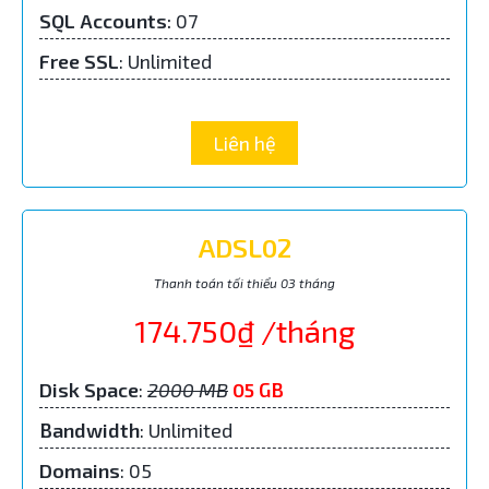
SQL Accounts
:
07
Free SSL
: Unlimited
Liên hệ
ADSL02
Thanh toán tối thiểu 03 tháng
174.750₫ /tháng
Disk Space
:
2000 MB
05 GB
Bandwidth
: Unlimited
Domains
: 05