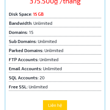
375.500₫ /tháng
Disk Space
:
15 GB
Bandwidth
: Unlimited
Domains
: 15
Sub Domains
:
Unlimited
Parked Domains
:
Unlimited
FTP Accounts
:
Unlimited
Email Accounts
:
Unlimited
SQL Accounts
:
20
Free SSL
: Unlimited
Liên hệ