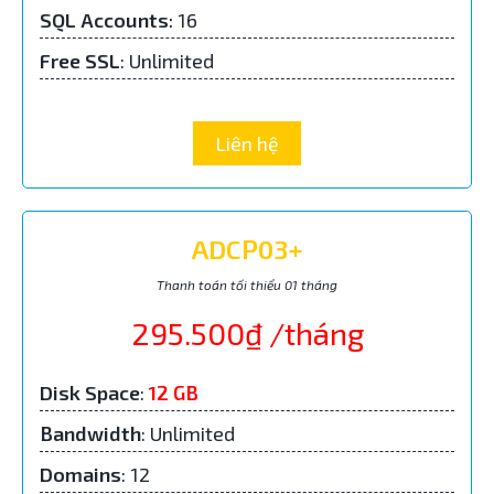
SQL Accounts
:
16
Free SSL
: Unlimited
Liên hệ
ADCP03+
Thanh toán tối thiểu 01 tháng
295.500₫ /tháng
Disk Space
:
12 GB
Bandwidth
: Unlimited
Domains
: 12