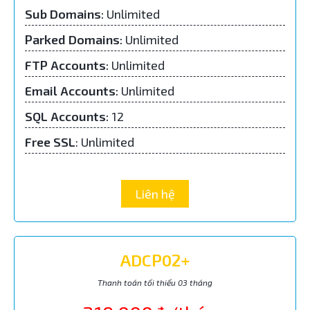
Sub Domains
:
Unlimited
Parked Domains
:
Unlimited
FTP Accounts
:
Unlimited
Email Accounts
:
Unlimited
SQL Accounts
:
12
Free SSL
: Unlimited
Liên hệ
ADCP02+
Thanh toán tối thiểu 03 tháng