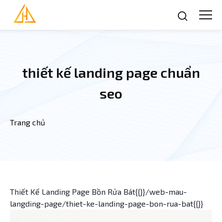
Nhảy đến nội dung
thiết kế landing page chuẩn
seo
Trang chủ
Bạn đang ở đây
Thiết Kế Landing Page Bồn Rửa Bát{{}}/web-mau-
langding-page/thiet-ke-landing-page-bon-rua-bat{{}}